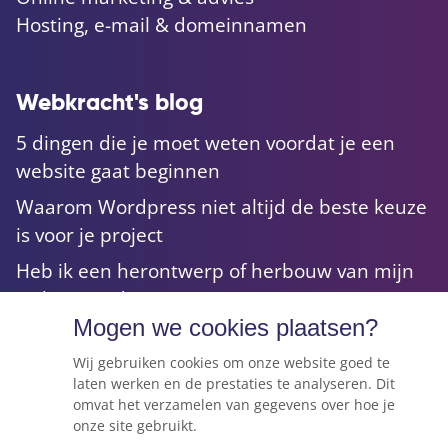
Hosting, e-mail & domeinnamen
Webkracht's blog
5 dingen die je moet weten voordat je een
website gaat beginnen
Waarom Wordpress niet altijd de beste keuze
is voor je project
Heb ik een herontwerp of herbouw van mijn
website nodig?
Mogen we cookies plaatsen?
Hoe mobielvriendelijk is jouw website?
Wij gebruiken cookies om onze website goed te
laten werken en de prestaties te analyseren. Dit
omvat het verzamelen van gegevens over hoe je
onze site gebruikt.