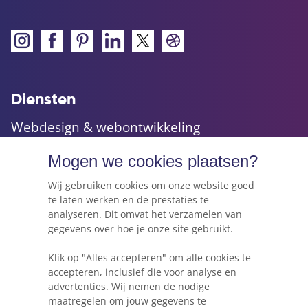
Diensten
Webdesign & webontwikkeling
Maatwerk websites & applicaties
Mogen we cookies plaatsen?
Online marketing & advies
Hosting, e-mail & domeinnamen
Wij gebruiken cookies om onze website goed
te laten werken en de prestaties te
analyseren. Dit omvat het verzamelen van
gegevens over hoe je onze site gebruikt.
Webkracht's blog
Klik op "Alles accepteren" om alle cookies te
5 dingen die je moet weten voordat je een
accepteren, inclusief die voor analyse en
website gaat beginnen
advertenties. Wij nemen de nodige
maatregelen om jouw gegevens te