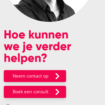
Hoe kunnen
we je verder
helpen?
Neem contact op
Boek een consult