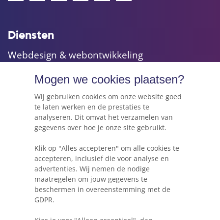
Diensten
Webdesign & webontwikkeling
Maatwerk websites & applicaties
Mogen we cookies plaatsen?
Online marketing & advies
Hosting, e-mail & domeinnamen
Wij gebruiken cookies om onze website goed
te laten werken en de prestaties te
analyseren. Dit omvat het verzamelen van
gegevens over hoe je onze site gebruikt.
Webkracht's blog
Klik op "Alles accepteren" om alle cookies te
5 dingen die je moet weten voordat je een
accepteren, inclusief die voor analyse en
website gaat beginnen
advertenties. Wij nemen de nodige
maatregelen om jouw gegevens te
Waarom Wordpress niet altijd de beste keuze
beschermen in overeenstemming met de
is voor je project
GDPR.
Heb ik een herontwerp of herbouw van mijn