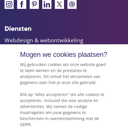
Diensten
Webdesign & webontwikkeling
Maatwerk websites & applicaties
Mogen we cookies plaatsen?
Online marketing & advies
Hosting, e-mail & domeinnamen
Wij gebruiken cookies om onze website goed
te laten werken en de prestaties te
analyseren. Dit omvat het verzamelen van
gegevens over hoe je onze site gebruikt.
Webkracht's blog
Klik op "Alles accepteren" om alle cookies te
5 dingen die je moet weten voordat je een
accepteren, inclusief die voor analyse en
website gaat beginnen
advertenties. Wij nemen de nodige
maatregelen om jouw gegevens te
Waarom Wordpress niet altijd de beste keuze
beschermen in overeenstemming met de
is voor je project
GDPR.