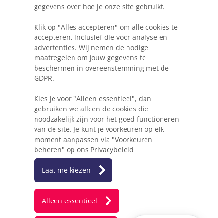
gegevens over hoe je onze site gebruikt.
Webkracht's blog
Klik op "Alles accepteren" om alle cookies te
5 dingen die je moet weten voordat je een
accepteren, inclusief die voor analyse en
website gaat beginnen
advertenties. Wij nemen de nodige
maatregelen om jouw gegevens te
Waarom Wordpress niet altijd de beste keuze
beschermen in overeenstemming met de
is voor je project
GDPR.
Heb ik een herontwerp of herbouw van mijn
Kies je voor "Alleen essentieel", dan
website nodig?
gebruiken we alleen de cookies die
noodzakelijk zijn voor het goed functioneren
Hoe mobielvriendelijk is jouw website?
van de site. Je kunt je voorkeuren op elk
moment aanpassen via
"Voorkeuren
beheren" op ons Privacybeleid
Laat me kiezen
Algemene voorwaarden
Privacyverklaring
Alleen essentieel
Disclaimer