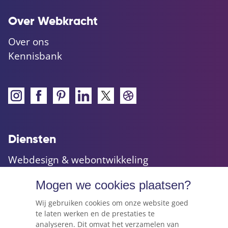
Over Webkracht
Over ons
Kennisbank
Diensten
Webdesign & webontwikkeling
Maatwerk websites & applicaties
Mogen we cookies plaatsen?
Online marketing & advies
Hosting, e-mail & domeinnamen
Wij gebruiken cookies om onze website goed
te laten werken en de prestaties te
analyseren. Dit omvat het verzamelen van