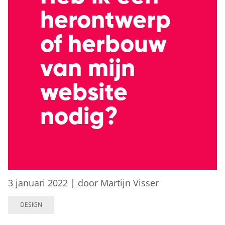
herontwerp
of herbouw
van mijn
website
nodig?
3 januari 2022
|
door Martijn Visser
DESIGN