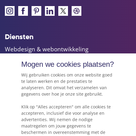
Diensten
Webdesign & webontwikkeling
Maatwerk websites & applicaties
Mogen we cookies plaatsen?
Online marketing & advies
Hosting, e-mail & domeinnamen
Wij gebruiken cookies om onze website goed
te laten werken en de prestaties te
analyseren. Dit omvat het verzamelen van
gegevens over hoe je onze site gebruikt.
Webkracht's blog
Klik op "Alles accepteren" om alle cookies te
5 dingen die je moet weten voordat je een
accepteren, inclusief die voor analyse en
website gaat beginnen
advertenties. Wij nemen de nodige
maatregelen om jouw gegevens te
Waarom Wordpress niet altijd de beste keuze
beschermen in overeenstemming met de