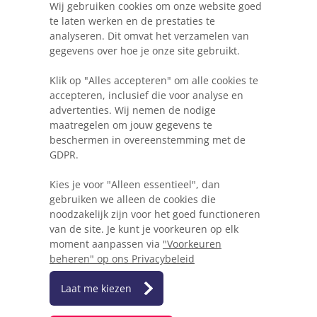
Hosting, e-mail & domeinnamen
Wij gebruiken cookies om onze website goed
te laten werken en de prestaties te
analyseren. Dit omvat het verzamelen van
gegevens over hoe je onze site gebruikt.
Webkracht's blog
Klik op "Alles accepteren" om alle cookies te
5 dingen die je moet weten voordat je een
accepteren, inclusief die voor analyse en
website gaat beginnen
advertenties. Wij nemen de nodige
maatregelen om jouw gegevens te
Waarom Wordpress niet altijd de beste keuze
beschermen in overeenstemming met de
is voor je project
GDPR.
Heb ik een herontwerp of herbouw van mijn
Kies je voor "Alleen essentieel", dan
website nodig?
gebruiken we alleen de cookies die
noodzakelijk zijn voor het goed functioneren
Hoe mobielvriendelijk is jouw website?
van de site. Je kunt je voorkeuren op elk
moment aanpassen via
"Voorkeuren
beheren" op ons Privacybeleid
Laat me kiezen
Algemene voorwaarden