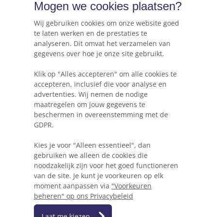
Mogen we cookies plaatsen?
Online marketing & advies
Hosting, e-mail & domeinnamen
Wij gebruiken cookies om onze website goed
te laten werken en de prestaties te
analyseren. Dit omvat het verzamelen van
gegevens over hoe je onze site gebruikt.
Webkracht's blog
Klik op "Alles accepteren" om alle cookies te
5 dingen die je moet weten voordat je een
accepteren, inclusief die voor analyse en
website gaat beginnen
advertenties. Wij nemen de nodige
maatregelen om jouw gegevens te
Waarom Wordpress niet altijd de beste keuze
beschermen in overeenstemming met de
is voor je project
GDPR.
Heb ik een herontwerp of herbouw van mijn
Kies je voor "Alleen essentieel", dan
website nodig?
gebruiken we alleen de cookies die
noodzakelijk zijn voor het goed functioneren
Hoe mobielvriendelijk is jouw website?
van de site. Je kunt je voorkeuren op elk
moment aanpassen via
"Voorkeuren
beheren" op ons Privacybeleid
Laat me kiezen