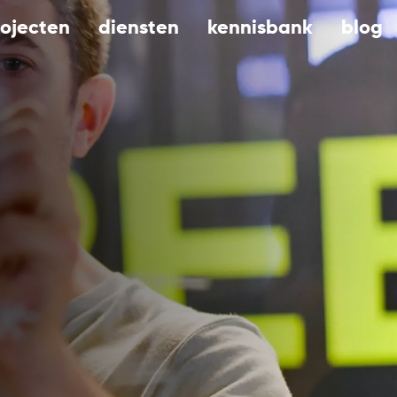
rojecten
diensten
kennisbank
blog