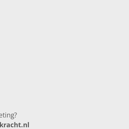
eting
?
racht.nl