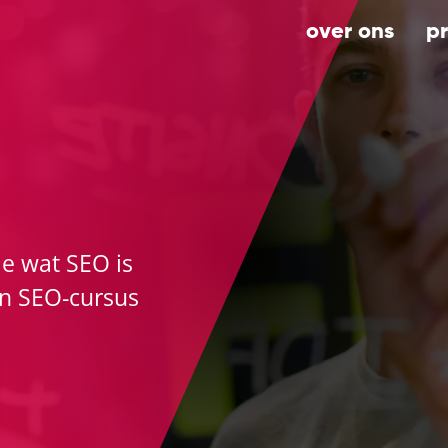
over ons
p
je wat SEO is
en SEO-cursus