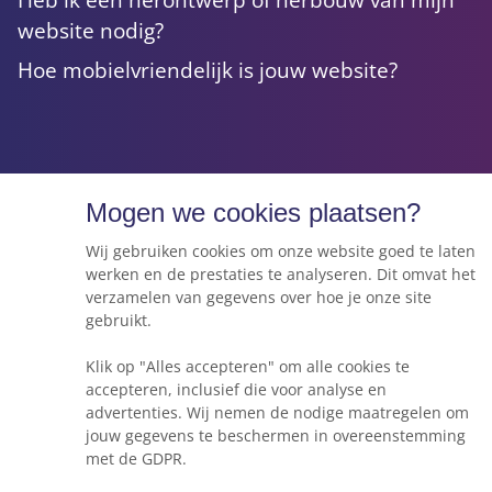
website nodig?
Hoe mobielvriendelijk is jouw website?
Algemene voorwaarden
Mogen we cookies plaatsen?
Privacyverklaring
Wij gebruiken cookies om onze website goed te laten
Disclaimer
werken en de prestaties te analyseren. Dit omvat het
verzamelen van gegevens over hoe je onze site
Copyright © 2026 Webkracht - Handelsnaam van
gebruikt.
Fidela VOF - KvK 76044033
Klik op "Alles accepteren" om alle cookies te
accepteren, inclusief die voor analyse en
advertenties. Wij nemen de nodige maatregelen om
jouw gegevens te beschermen in overeenstemming
met de GDPR.