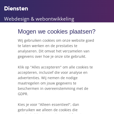
Diensten
Webdesign & webontwikkeling
Maatwerk websites & applicaties
Mogen we cookies plaatsen?
Online marketing & advies
Hosting, e-mail & domeinnamen
Wij gebruiken cookies om onze website goed
te laten werken en de prestaties te
analyseren. Dit omvat het verzamelen van
gegevens over hoe je onze site gebruikt.
Webkracht's blog
Klik op "Alles accepteren" om alle cookies te
5 dingen die je moet weten voordat je een
accepteren, inclusief die voor analyse en
website gaat beginnen
advertenties. Wij nemen de nodige
maatregelen om jouw gegevens te
Waarom Wordpress niet altijd de beste keuze
beschermen in overeenstemming met de
is voor je project
GDPR.
Heb ik een herontwerp of herbouw van mijn
Kies je voor "Alleen essentieel", dan
website nodig?
gebruiken we alleen de cookies die