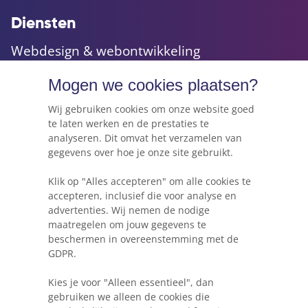
Diensten
Webdesign & webontwikkeling
Maatwerk websites & applicaties
Mogen we cookies plaatsen?
Online marketing & advies
Hosting, e-mail & domeinnamen
Wij gebruiken cookies om onze website goed
te laten werken en de prestaties te
analyseren. Dit omvat het verzamelen van
gegevens over hoe je onze site gebruikt.
Webkracht's blog
Klik op "Alles accepteren" om alle cookies te
5 dingen die je moet weten voordat je een
accepteren, inclusief die voor analyse en
website gaat beginnen
advertenties. Wij nemen de nodige
maatregelen om jouw gegevens te
Waarom Wordpress niet altijd de beste keuze
beschermen in overeenstemming met de
is voor je project
GDPR.
Heb ik een herontwerp of herbouw van mijn
Kies je voor "Alleen essentieel", dan
website nodig?
gebruiken we alleen de cookies die