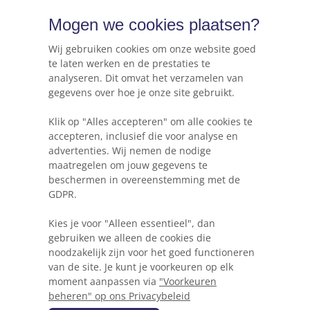
Maatwerk websites & applicaties
Mogen we cookies plaatsen?
Online marketing & advies
Hosting, e-mail & domeinnamen
Wij gebruiken cookies om onze website goed
te laten werken en de prestaties te
analyseren. Dit omvat het verzamelen van
gegevens over hoe je onze site gebruikt.
Webkracht's blog
Klik op "Alles accepteren" om alle cookies te
5 dingen die je moet weten voordat je een
accepteren, inclusief die voor analyse en
website gaat beginnen
advertenties. Wij nemen de nodige
maatregelen om jouw gegevens te
Waarom Wordpress niet altijd de beste keuze
beschermen in overeenstemming met de
is voor je project
GDPR.
Heb ik een herontwerp of herbouw van mijn
Kies je voor "Alleen essentieel", dan
website nodig?
gebruiken we alleen de cookies die
noodzakelijk zijn voor het goed functioneren
Hoe mobielvriendelijk is jouw website?
van de site. Je kunt je voorkeuren op elk
moment aanpassen via
"Voorkeuren
beheren" op ons Privacybeleid