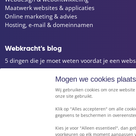
Maatwerk websites & applicaties
Online marketing & advies
Hosting, e-mail & domeinnamen
Webkracht's blog
5 dingen die je moet weten voordat je een webs
Waarom Wordpress niet altijd de beste keuze is 
Mogen we cookies plaat
Heb ik een herontwerp of herbouw van mijn web
Wij gebruiken cookies om onze website 
Hoe mobielvriendelijk is jouw website?
onze site gebruikt.
Klik op "Alles accepteren" om alle coo
gegevens te beschermen in overeenst
Kies je voor "Alleen essentieel", dan ge
Algemene voorwaarden
voorkeuren op elk moment aanpassen 