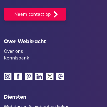
Neem contact op
Over Webkracht
Over ons
Kennisbank
Diensten
Webdesign & webontwikkeling