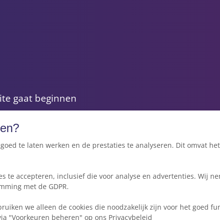
ite gaat beginnen
voor je project
sen?
site nodig?
goed te laten werken en de prestaties te analyseren. Dit omvat he
kies te accepteren, inclusief die voor analyse en advertenties. Wi
emming met de GDPR.
bruiken we alleen de cookies die noodzakelijk zijn voor het goed fun
via
"Voorkeuren beheren" op ons Privacybeleid