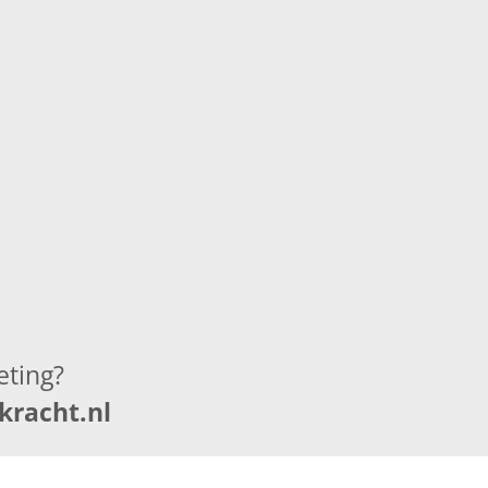
eting
?
racht.nl