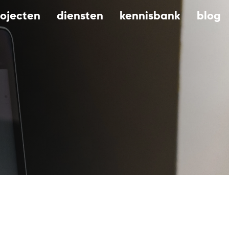
rojecten
diensten
kennisbank
blog