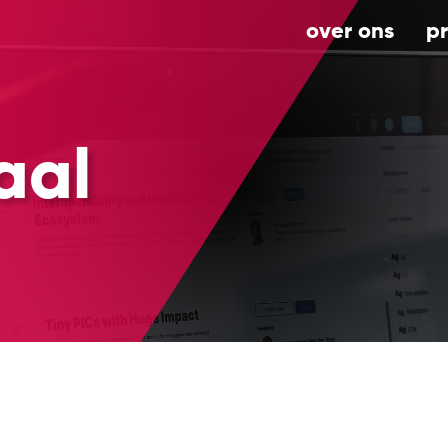
over ons
p
aal