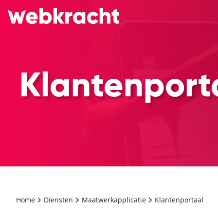
Klantenport
Home
Diensten
Maatwerkapplicatie
Klantenportaal