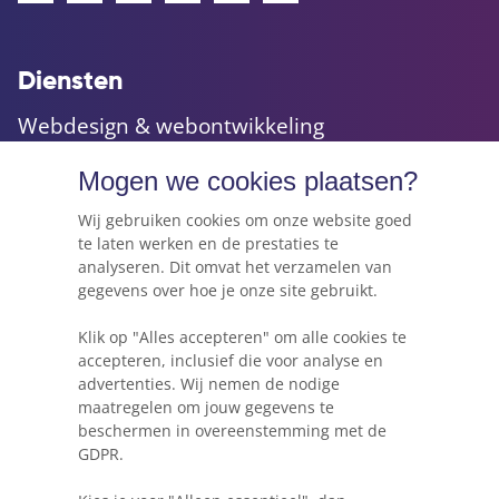
Diensten
Webdesign & webontwikkeling
Maatwerk websites & applicaties
Mogen we cookies plaatsen?
Online marketing & advies
Hosting, e-mail & domeinnamen
Wij gebruiken cookies om onze website goed
te laten werken en de prestaties te
analyseren. Dit omvat het verzamelen van
gegevens over hoe je onze site gebruikt.
Webkracht's blog
Klik op "Alles accepteren" om alle cookies te
5 dingen die je moet weten voordat je een
accepteren, inclusief die voor analyse en
website gaat beginnen
advertenties. Wij nemen de nodige
maatregelen om jouw gegevens te
Waarom Wordpress niet altijd de beste keuze
beschermen in overeenstemming met de
is voor je project
GDPR.
Heb ik een herontwerp of herbouw van mijn