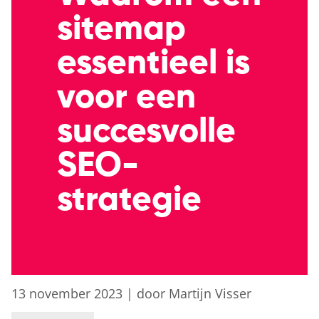
sitemap
essentieel is
voor een
succesvolle
SEO-
strategie
13 november 2023
|
door Martijn Visser