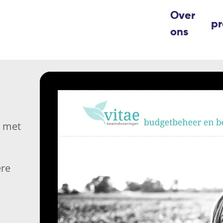
Over
pr
ons
r met
ere