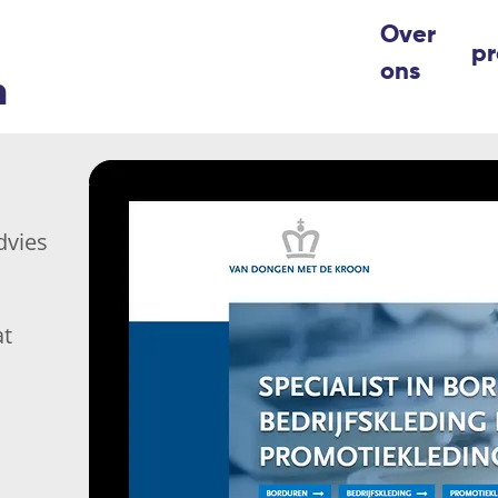
Over
pr
ons
n
dvies
at