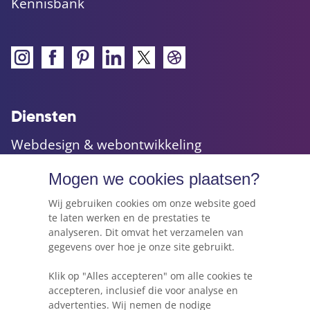
Kennisbank
Diensten
Webdesign & webontwikkeling
Maatwerk websites & applicaties
Mogen we cookies plaatsen?
Online marketing & advies
Hosting, e-mail & domeinnamen
Wij gebruiken cookies om onze website goed
te laten werken en de prestaties te
analyseren. Dit omvat het verzamelen van
gegevens over hoe je onze site gebruikt.
Webkracht's blog
Klik op "Alles accepteren" om alle cookies te
5 dingen die je moet weten voordat je een
accepteren, inclusief die voor analyse en
website gaat beginnen
advertenties. Wij nemen de nodige