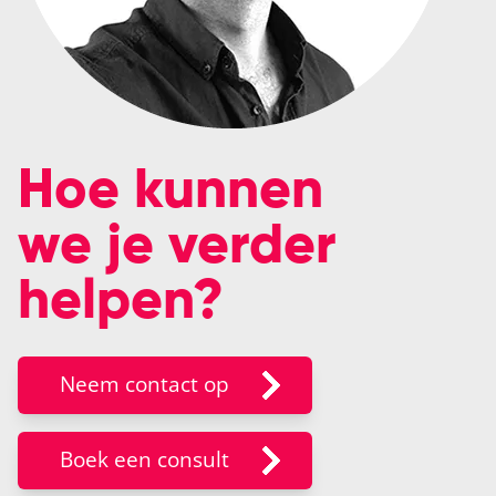
Hoe kunnen
we je verder
helpen?
Neem contact op
Boek een consult