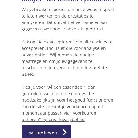
Online marketing & advies
Hosting, e-mail & domeinnamen
Wij gebruiken cookies om onze website goed
te laten werken en de prestaties te
analyseren. Dit omvat het verzamelen van
gegevens over hoe je onze site gebruikt.
Webkracht's blog
Klik op "Alles accepteren" om alle cookies te
5 dingen die je moet weten voordat je een
accepteren, inclusief die voor analyse en
website gaat beginnen
advertenties. Wij nemen de nodige
maatregelen om jouw gegevens te
Waarom Wordpress niet altijd de beste keuze
beschermen in overeenstemming met de
is voor je project
GDPR.
Heb ik een herontwerp of herbouw van mijn
Kies je voor "Alleen essentieel", dan
website nodig?
gebruiken we alleen de cookies die
noodzakelijk zijn voor het goed functioneren
Hoe mobielvriendelijk is jouw website?
van de site. Je kunt je voorkeuren op elk
moment aanpassen via
"Voorkeuren
beheren" op ons Privacybeleid
Laat me kiezen