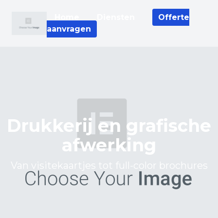
Home
Diensten
Offerte
aanvragen
Drukkerij en grafische
afwerking
Van visitekaartjes tot full-color brochures