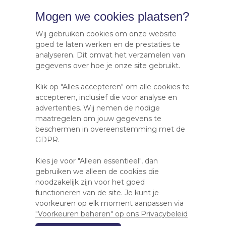
Mogen we cookies plaatsen?
Wij gebruiken cookies om onze website
goed te laten werken en de prestaties te
analyseren. Dit omvat het verzamelen van
gegevens over hoe je onze site gebruikt.
Klik op "Alles accepteren" om alle cookies te
accepteren, inclusief die voor analyse en
advertenties. Wij nemen de nodige
maatregelen om jouw gegevens te
Offerte voor
beschermen in overeenstemming met de
drukwerk nodig?
GDPR.
Bel 040 201 14 32 of mail
Kies je voor "Alleen essentieel", dan
naar info@vgabv.nl en u
gebruiken we alleen de cookies die
noodzakelijk zijn voor het goed
ontvangt binnen 24 uur
functioneren van de site. Je kunt je
een offerte per mail
voorkeuren op elk moment aanpassen via
"Voorkeuren beheren" op ons Privacybeleid